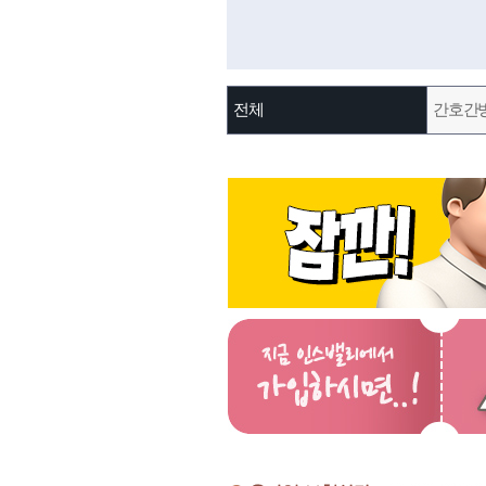
전체
간호간