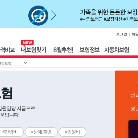
보험
성
 입원일당 지급으로
생
품입니다.
#간병비
#상해,질병
#입원비