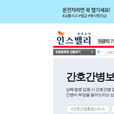
홈
>
간호간병
상해/질병 입원 시 간호간병
간병비 부담을 덜어드리는 상
#간호간병통합서비스