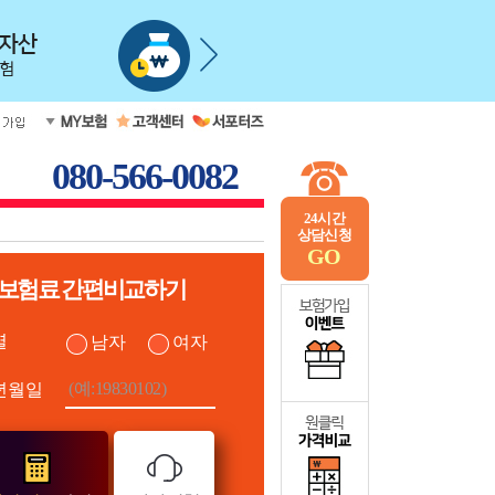
080-566-0082
24시간
상담신청
GO
보험료 간편비교하기
별
남자
여자
년월일