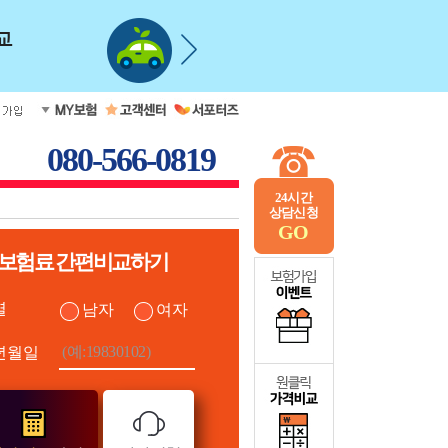
080-566-0819
24시간
상담신청
GO
보험료 간편비교하기
별
남자
여자
년월일