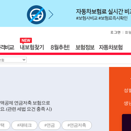
성
세액공제 연금저축 보험으로
생
 (관련 세법 요건 충족 시)
혜택
#재테크
#연금
#연금저축