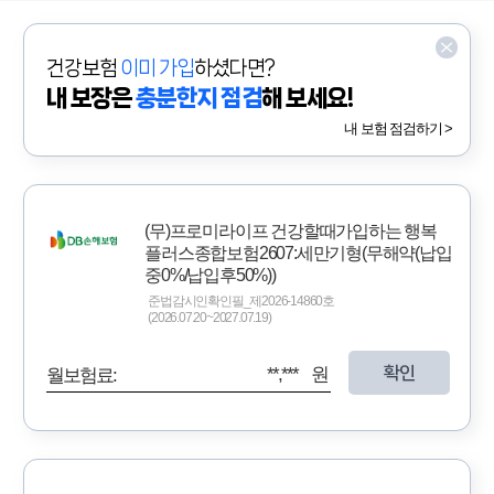
건강보험
이미 가입
하셨다면?
내 보장은
충분한지 점검
해 보세요!
내 보험 점검하기 >
(무)프로미라이프 건강할때가입하는 행복
플러스종합보험2607:세만기형(무해약(납입
중0%/납입후50%))
준법감시인확인필_제2026-14860호
(2026.07.20~2027.07.19)
확인
**,*** 원
월보험료: