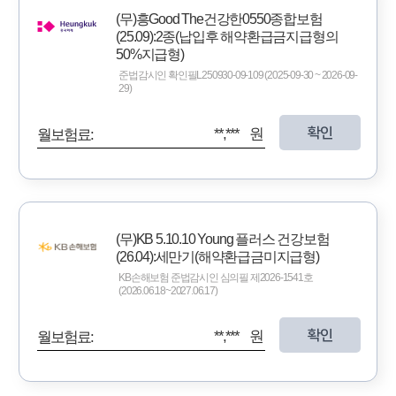
(무)흥Good The건강한0550종합보험
(25.09):2종(납입후 해약환급금지급형의
50%지급형)
준법감시인 확인필L250930-09-109 (2025-09-30 ~ 2026-09-
29)
확인
**,*** 원
월보험료:
(무)KB 5.10.10 Young 플러스 건강보험
(26.04):세만기(해약환급금미지급형)
KB손해보험 준법감시인 심의필 제2026-1541호
(2026.06.18~2027.06.17)
확인
**,*** 원
월보험료: