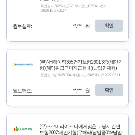
확인필-제2026-태평GA-기타(광고)02984L-전사
(26.06.15~27.06.14)
확인
**,*** 원
월보험료:
(무)NH헤아림355건강보험2601:3종(세만기
형)(해약환급금미지급형Ⅱ)(납입면제형)
준법심의필:202603041/유효기간:2026-03-12~2027-03-11
확인
**,*** 원
월보험료:
(무)프로미라이프 나에게맞춘 고당지 간편
보험2607:세만기형(무해약(납입중0%/납입