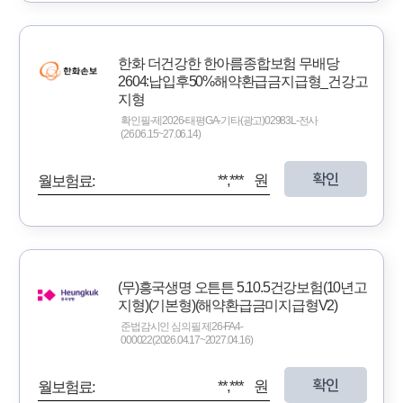
한화 더건강한 한아름종합보험 무배당
2604:납입후50%해약환급금지급형_건강고
지형
확인필-제2026-태평GA-기타(광고)02983L-전사
(26.06.15~27.06.14)
확인
**,*** 원
월보험료:
(무)흥국생명 오튼튼 5.10.5건강보험(10년고
지형)(기본형)(해약환급금미지급형V2)
준법감시인 심의필 제26-FA4-
000022(2026.04.17~2027.04.16)
확인
**,*** 원
월보험료: