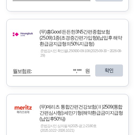
(무)흥Good 든든한3N5간편종합보험
(25.09):1종(초경증간편가입형)(납입후 해약
환급금지급형의50%지급형)
준법감시인 확인필L250930-09-108 (2025-09-30 ~ 2026-09-
29)
확인
**,*** 원
월보험료:
(무)메리츠 통합간편건강보험(Ⅱ)2509(통합
간편심사형):세만기형(해약환급금미지급형
(납입후50%))
준법감시인 심의필 제2025-광고-2180호
(2025.10.22~2026.10.21)