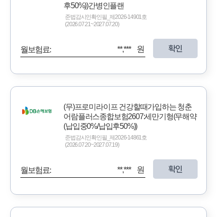
후50%))간병인플랜
준법감시인확인필_제2026-14901호
(2026.07.21~2027.07.20)
확인
**,*** 원
월보험료:
(무)프로미라이프 건강할때가입하는 청춘
어람플러스종합보험2607:세만기형(무해약
(납입중0%/납입후50%))
준법감시인확인필_제2026-14861호
(2026.07.20~2027.07.19)
확인
**,*** 원
월보험료: