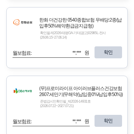
한화 더건강한 0540종합보험 무배당:2종(납
입후50%해약환급금지급형)
확인필-제2026-태평GA-기타(광고)02985L-전사
(26.06.15~27.06.14)
확인
**,*** 원
월보험료:
(무)프로미라이프 아이러브플러스건강보험
2607:세만기(무해약(납입중0%/납입후50%))
준법감시인확인필_제2026-14931호
(2026.07.22~2027.07.21)
확인
**,*** 원
월보험료: