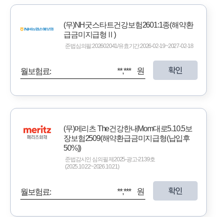
(무)NH굿스타트건강보험2601:1종(해약환
급금미지급형Ⅱ)
준법심의필:202602041/유효기간:2026-02-19~2027-02-18
확인
**,*** 원
월보험료:
(무)메리츠 The건강한내Mom대로5.10.5보
장보험2509(해약환급금미지급형(납입후
50%))
준법감시인 심의필 제2025-광고-2139호
(2025.10.22~2026.10.21)
확인
**,*** 원
월보험료: