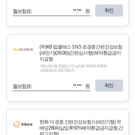
확인
**,*** 원
월보험료:
(무)KB 탑클래스 3.N.5 초경증간편건강보험
(세만기)(26.06):(간편심사형):해약환급금미
지급형
KB손해보험 준법감시인 심의필 제2026-1549호
(2026.06.18~2027.06.17)
확인
**,*** 원
월보험료:
한화 더 경증 간편건강보험Ⅱ(세만기형) 무
배당2604:(납입후50%해약환급금지급형,간
편고지형)