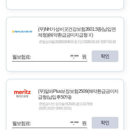
(무)NH가성비굿건강보험2601:3종(납입면
제형)(해약환급금미지급형Ⅱ)
준법심의필:202602040/유효기간:2026-02-19~2027-02-18
확인
**,*** 원
월보험료:
(무)알파Plus보장보험2509(해약환급금미지
급형(납입후50%))
준법감시인 심의필 제2025-광고-2178호
(2025.10.22~2026.10.21)
확인
**,*** 원
월보험료: