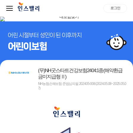
로그인
어린 시절부터 성인이 된 이후까지
어린이보험
(무)NH굿스타트건강보험2404:1종(해약환급
금미지급형Ⅱ)
NH농협손해보험 준법심의필 202405-008 (2024.05.08~2025.05.0
7)