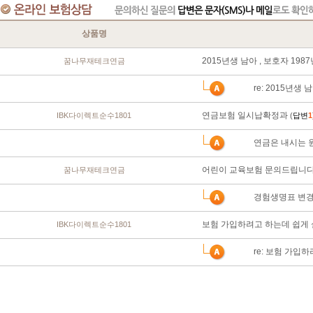
상품명
2015년생 남아 , 보호자 19
꿈나무재테크연금
re: 2015년생
연금보험 일시납확정과
IBK다이렉트순수1801
(
답변
1
연금은 내시는 
어린이 교육보험 문의드립니다
꿈나무재테크연금
경험생명표 변경
보험 가입하려고 하는데 쉽게
IBK다이렉트순수1801
re: 보험 가