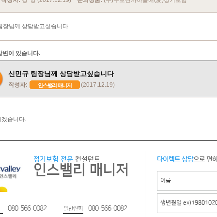
작성자:
강*영 (2017.12.19)
문의상품:
(무)수호천사하늘애(愛)정기보험
팀장님께 상담받고싶습니다
답변이 있습니다.
신민규 팀장님께 상담받고싶습니다
작성자:
(2017.12.19)
인스밸리 매니저
겠습니다.
정기보험 전문
컨설턴트
다이렉트 상담
으로 편
인스밸리 매니저
080-566-0082
080-566-0082
일반전화